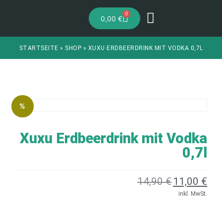
0
0,00
€
STARTSEITE
»
SHOP
»
XUXU ERDBEERDRINK MIT VODKA 0,7L
%
Xuxu Erdbeerdrink mit Vodka
0,7l
14,90
€
11,00
€
inkl. MwSt.