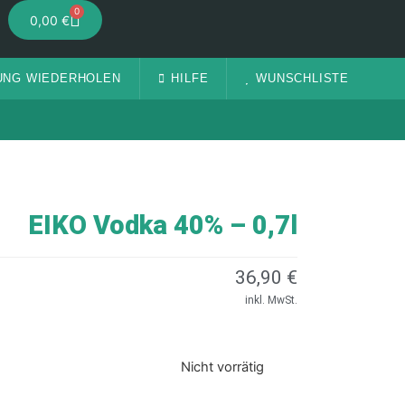
0
0,00
€
UNG WIEDERHOLEN
HILFE
WUNSCHLISTE
EIKO Vodka 40% – 0,7l
36,90
€
inkl. MwSt.
Nicht vorrätig