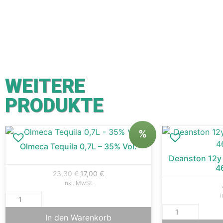
WEITERE
PRODUKTE
%
Olmeca Tequila 0,7L – 35% Vol.
Deanston 12y 
4
23,30
€
17,00
€
inkl. MwSt.
i
In den Warenkorb