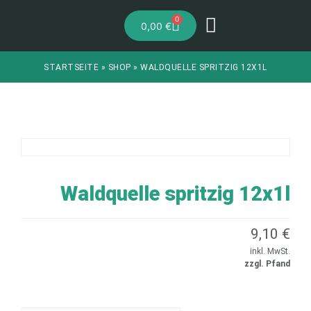
0
0,00
€
STARTSEITE
»
SHOP
»
WALDQUELLE SPRITZIG 12X1L
Waldquelle spritzig 12x1l
9,10
€
inkl. MwSt.
zzgl. Pfand