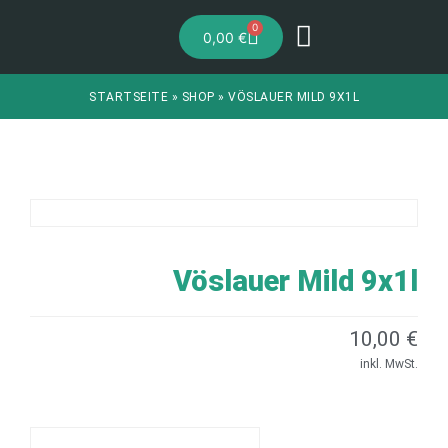
0
0,00
€
STARTSEITE
»
SHOP
»
VÖSLAUER MILD 9X1L
Vöslauer Mild 9x1l
10,00
€
inkl. MwSt.