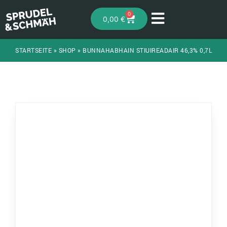
0
0,00
€
STARTSEITE
»
SHOP
»
BUNNAHABHAIN STIUIREADAIR 46,3% 0,7L