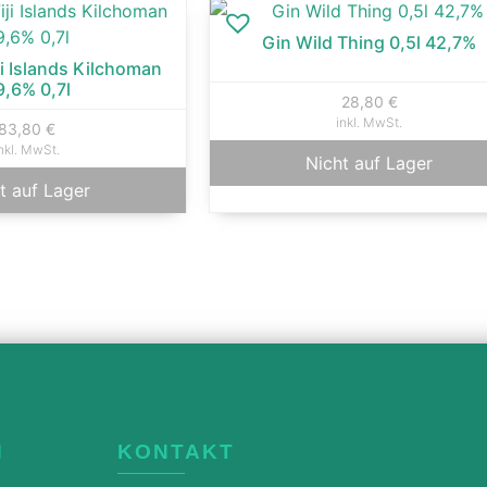
Gin Wild Thing 0,5l 42,7%
ji Islands Kilchoman
9,6% 0,7l
28,80
€
inkl. MwSt.
83,80
€
nkl. MwSt.
Nicht auf Lager
t auf Lager
N
KONTAKT