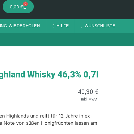
0
0,00
€
UNG WIEDERHOLEN
HILFE
WUNSCHLISTE
ghland Whisky 46,3% 0,7l
40,30
€
inkl. MwSt.
n Highlands und reift für 12 Jahre in ex-
ine Note von süßen Honigfrüchten lassen am