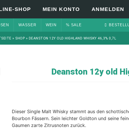
LINE-SHOP
MEIN KONTO
ANMELDEN
OSEN
WASSER
WEIN
% SALE
BESTELL
TSEITE
»
SHOP
»
DEANSTON 12Y OLD HIGHLAND WHISKY 46,3% 0,7L
Deanston 12y old Hi
Dieser Single Malt Whisky stammt aus den schottische
Bourbon Fässern. Sein leichter Goldton und seine fe
Gaumen zarte Zitrusnoten zurück.