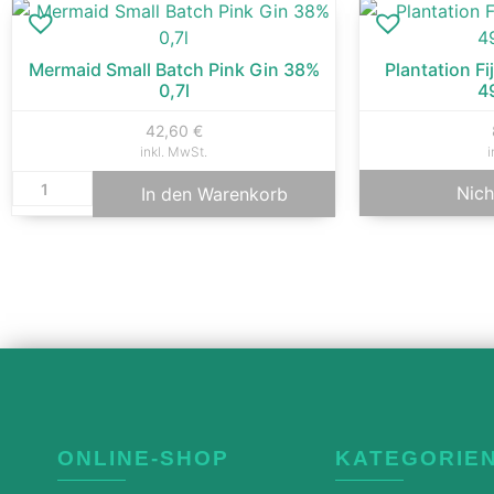
Mermaid Small Batch Pink Gin 38%
Plantation Fi
0,7l
4
42,60
€
inkl. MwSt.
i
Nich
In den Warenkorb
ONLINE-SHOP
KATEGORIE