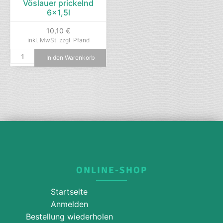
Vöslauer prickelnd
6×1,5l
10,10
€
inkl. MwSt.
zzgl. Pfand
In den Warenkorb
ONLINE-SHOP
Startseite
Anmelden
Bestellung wiederholen