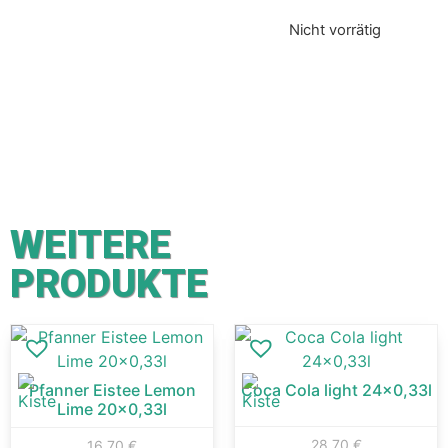
Nicht vorrätig
WEITERE
PRODUKTE
Pfanner Eistee Lemon
Coca Cola light 24×0,33l
Lime 20×0,33l
28,70
€
16,70
€