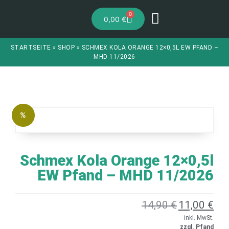
0
0,00
€
STARTSEITE
»
SHOP
»
SCHMEX KOLA ORANGE 12×0,5L EW PFAND –
MHD 11/2026
%
Schmex Kola Orange 12×0,5l
EW Pfand – MHD 11/2026
14,90
€
11,00
€
inkl. MwSt.
zzgl. Pfand