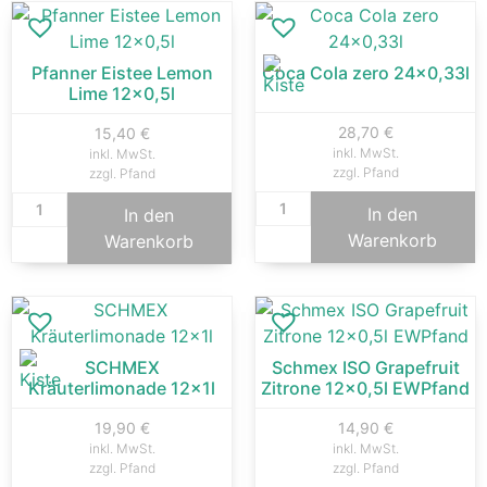
Pfanner Eistee Lemon
Coca Cola zero 24×0,33l
Lime 12×0,5l
28,70
€
15,40
€
inkl. MwSt.
inkl. MwSt.
zzgl. Pfand
zzgl. Pfand
In den
In den
Warenkorb
Warenkorb
SCHMEX
Schmex ISO Grapefruit
Kräuterlimonade 12x1l
Zitrone 12×0,5l EWPfand
19,90
€
14,90
€
inkl. MwSt.
inkl. MwSt.
zzgl. Pfand
zzgl. Pfand