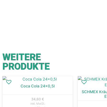
WEITERE
PRODUKTE
Coca Cola 24×0,5l
SCHMEX Kräut
E
34,60
€
inkl. MwSt.