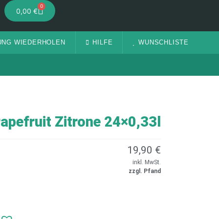
0
0,00
€
UNG WIEDERHOLEN
HILFE
WUNSCHLISTE
pefruit Zitrone 24×0,33l
19,90
€
inkl. MwSt.
zzgl. Pfand