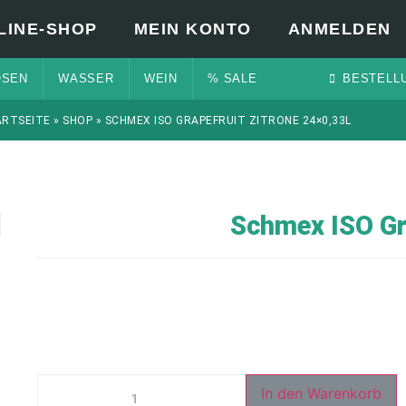
LINE-SHOP
MEIN KONTO
ANMELDEN
OSEN
WASSER
WEIN
% SALE
BESTELL
ARTSEITE
»
SHOP
»
SCHMEX ISO GRAPEFRUIT ZITRONE 24×0,33L
Schmex ISO Gra
In den Warenkorb