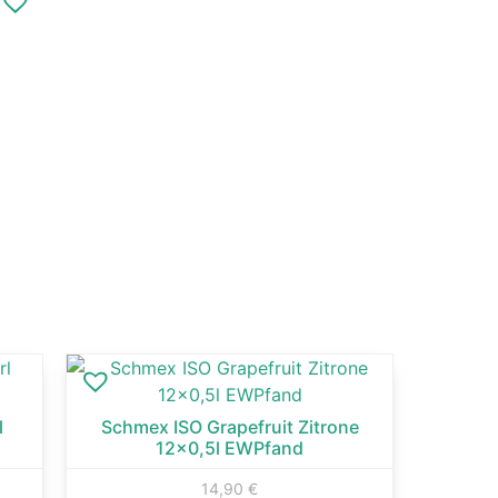
l
Schmex ISO Grapefruit Zitrone
12×0,5l EWPfand
14,90
€