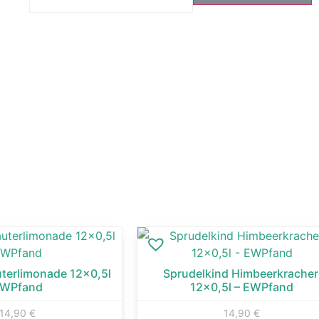
erlimonade 12×0,5l
Sprudelkind Himbeerkracher
WPfand
12×0,5l – EWPfand
14,90
€
14,90
€