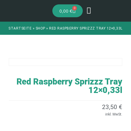
0
0,00
€
STARTSEITE
»
SHOP
»
RED RASPBERRY SPRIZZZ TRAY 12×0,33L
Red Raspberry Sprizzz Tray
12×0,33l
23,50
€
inkl. MwSt.