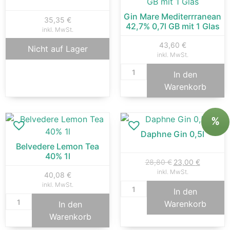
Gin Mare Mediterrranean
35,35
€
42,7% 0,7l GB mit 1 Glas
inkl. MwSt.
43,60
€
Nicht auf Lager
inkl. MwSt.
In den
Warenkorb
%
Daphne Gin 0,5l
Belvedere Lemon Tea
40% 1l
28,80
€
23,00
€
inkl. MwSt.
40,08
€
inkl. MwSt.
In den
Warenkorb
In den
Warenkorb