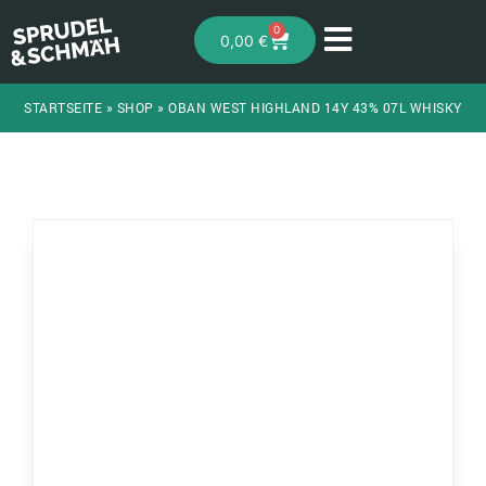
0
0,00
€
STARTSEITE
»
SHOP
»
OBAN WEST HIGHLAND 14Y 43% 07L WHISKY