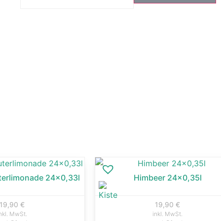
erlimonade 24×0,33l
Himbeer 24×0,35l
19,90
€
19,90
€
nkl. MwSt.
inkl. MwSt.