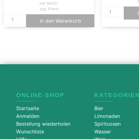
z
inkl. MwSt.
zzgl. Pfand
In den Warenkorb
ONLINE-SHOP
KATEGORIE
Startseite
Bier
Anmelden
Limonaden
Bestellung wiederholen
Spirituosen
Wunschliste
Wasser