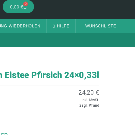
0
0,00
€
UNG WIEDERHOLEN
HILFE
WUNSCHLISTE
n Eistee Pfirsich 24×0,33l
24,20
€
inkl. MwSt.
zzgl. Pfand