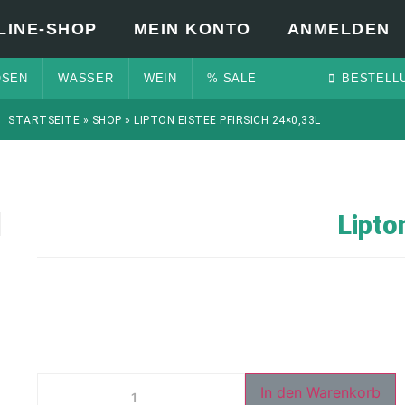
LINE-SHOP
MEIN KONTO
ANMELDEN
OSEN
WASSER
WEIN
% SALE
BESTELL
STARTSEITE
»
SHOP
»
LIPTON EISTEE PFIRSICH 24×0,33L
Lipto
In den Warenkorb