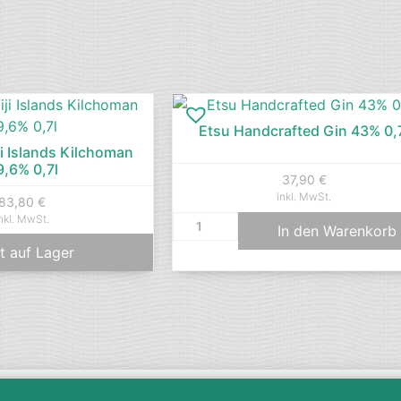
Etsu Handcrafted Gin 43% 0,
ji Islands Kilchoman
9,6% 0,7l
37,90
€
inkl. MwSt.
83,80
€
nkl. MwSt.
In den Warenkorb
t auf Lager