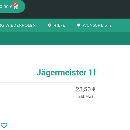
0
0,00
€
NG WIEDERHOLEN
HILFE
WUNSCHLISTE
Jägermeister 1l
23,50
€
inkl. MwSt.