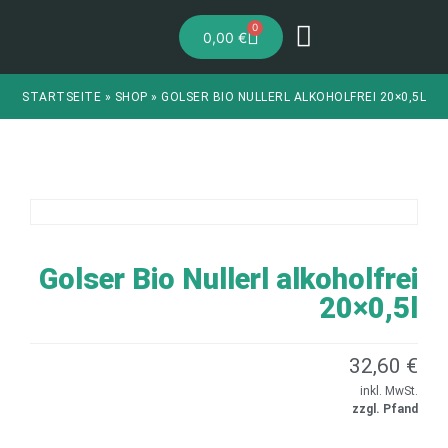
0
0,00
€
STARTSEITE
»
SHOP
»
GOLSER BIO NULLERL ALKOHOLFREI 20×0,5L
Golser Bio Nullerl alkoholfrei
20×0,5l
32,60
€
inkl. MwSt.
zzgl. Pfand