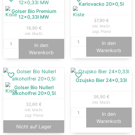
Karlovacko 20×0,5l
Golser Bio Premium
12×0,33l MW
37,90
€
inkl. MwSt.
19,90
€
zzgl. Pfand
inkl. MwSt.
In den
In den
Warenkorb
Warenkorb
Ozujsko Bier 24×0,33l
Golser Bio Nullerl
alkoholfrei 20×0,5l
36,90
€
inkl. MwSt.
32,60
€
inkl. MwSt.
In den
zzgl. Pfand
Warenkorb
Nicht auf Lager