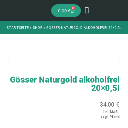
0
0,00
€
STARTSEITE
»
SHOP
»
GÖSSER NATURGOLD ALKOHOLFREI 20×0,5L
Gösser Naturgold alkoholfrei
20×0,5l
34,00
€
inkl. MwSt.
zzgl. Pfand