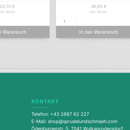
33,70
€
38,90
€
nkl. MwSt.
inkl. MwSt.
n Warenkorb
In den Warenkorb
KONTAKT
Telefon: +43 2687 62 227
E-Mail: shop@sprudelundschmaeh.com
Ödenburgerstr. 5, 7041 Wulkaprodersdorf