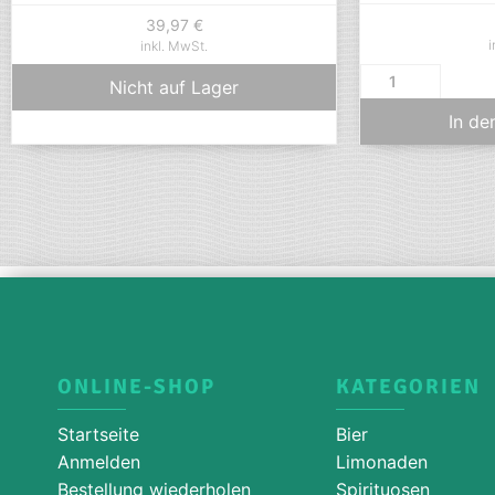
39,97
€
i
inkl. MwSt.
Nicht auf Lager
In de
ONLINE-SHOP
KATEGORIEN
Startseite
Bier
Anmelden
Limonaden
Bestellung wiederholen
Spirituosen