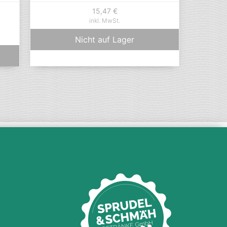
15,47
€
inkl. MwSt.
Nicht auf Lager