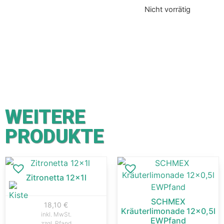
Nicht vorrätig
WEITERE
PRODUKTE
Zitronetta 12x1l
SCHMEX
18,10
€
Kräuterlimonade 12×0,5l
inkl. MwSt.
EWPfand
zzgl. Pfand