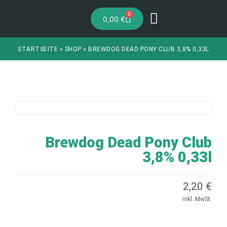
0
0,00
€
STARTSEITE
»
SHOP
»
BREWDOG DEAD PONY CLUB 3,8% 0,33L
Brewdog Dead Pony Club
3,8% 0,33l
2,20
€
inkl. MwSt.