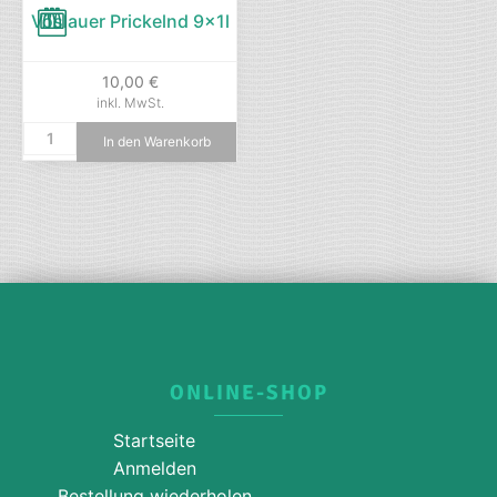
Vöslauer Prickelnd 9x1l
10,00
€
inkl. MwSt.
In den Warenkorb
ONLINE-SHOP
Startseite
Anmelden
Bestellung wiederholen