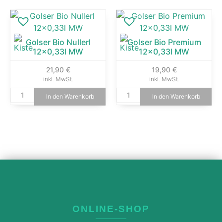
Golser Bio Nullerl
Golser Bio Premium
12×0,33l MW
12×0,33l MW
21,90
€
19,90
€
inkl. MwSt.
inkl. MwSt.
In den Warenkorb
In den Warenkorb
ONLINE-SHOP